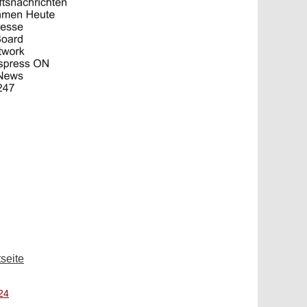
tseite
24