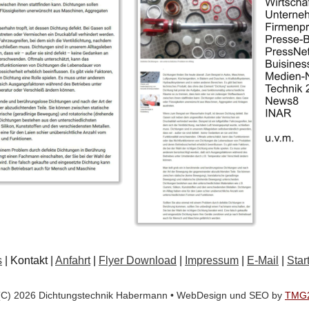
s
 | Kontakt | 
Anfahrt
 | 
Flyer Download
 | 
Impressum
 | 
E-Mail
 | 
Star
(C) 2026 Dichtungstechnik Habermann • WebDesign und SEO by 
TMG